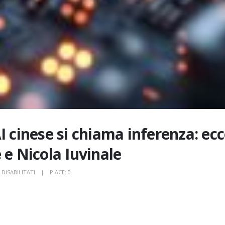
’AI cinese si chiama inferenza: ec
 e Nicola Iuvinale
SU
DISABILITATI
PIACE:
0
IL
TALLONE
D’ACHILLE
DELL’AI