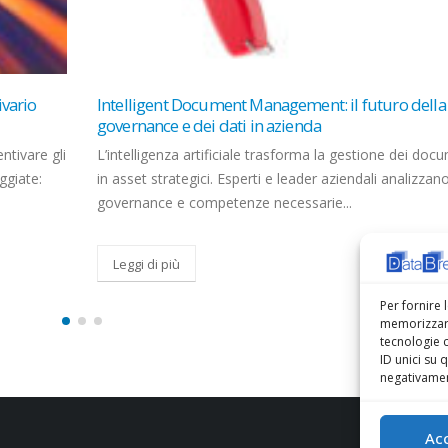
lla
Mazzitelli: “Fibra ottica leva strategica per lo svilu
dell’AI” CorCom
documenti
[[{“value”:” Il direttore commerciale di Open Fiber: “Wh
zano sfide,
only modello vincente e innovativo in grado di assicur
ricchezza degli investimenti” L’articolo
Leggi di più
Per fornire 
memorizzare
tecnologie 
ID unici su 
negativament
Ac