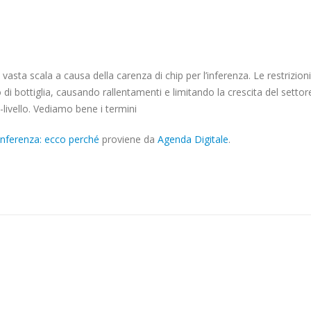
CINESE
SI
CHIAMA
INFERENZA:
 vasta scala a causa della carenza di chip per l’inferenza. Le restrizioni
ECCO
 di bottiglia, causando rallentamenti e limitando la crescita del settore
PERCHÉGABRIELE
-livello. Vediamo bene i termini
IUVINALE
E
a inferenza: ecco perché
proviene da
Agenda Digitale
.
NICOLA
IUVINALE