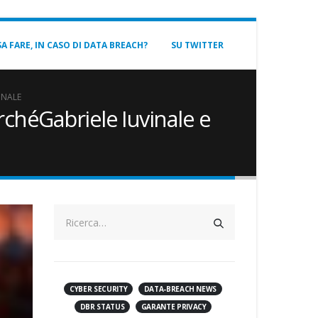
A FARE, IN CASO DI DATA BREACH?
SU TWITTER
INALE
erchéGabriele Iuvinale e
CYBER SECURITY
DATA-BREACH NEWS
DBR STATUS
GARANTE PRIVACY