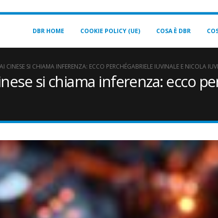
DBR HOME
COOKIE POLICY (UE)
COSA È DBR
COS
’AI CINESE SI CHIAMA INFERENZA: ECCO PERCHÉGABRIELE IUVINALE E NICOLA IUV
AI cinese si chiama inferenza: ecco p