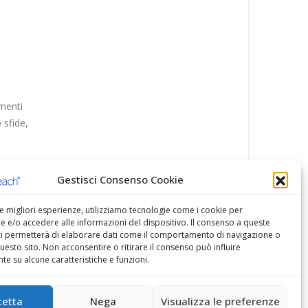
ppo
Marketing alla cieca: quando nascondere il brand pa
di piùStefano Gazzella e Lisa Santillo
olesale
Nel blind seeding il prodotto parla da sé, senza marchi o
are
vincoli narrativi. Un approccio che conquista credibilità,
ridefinisce la...
Gestisci Consenso Cookie
Leggi di più
le migliori esperienze, utilizziamo tecnologie come i cookie per
 e/o accedere alle informazioni del dispositivo. Il consenso a queste
ci permetterà di elaborare dati come il comportamento di navigazione o
questo sito. Non acconsentire o ritirare il consenso può influire
e su alcune caratteristiche e funzioni.
cetta
Nega
Visualizza le preferenze