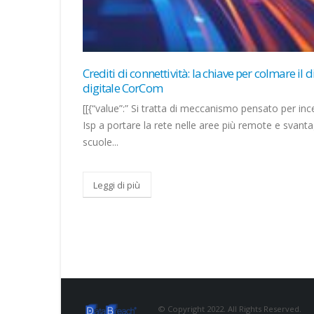
l divario
Intelligent Document Management: il futuro de
governance e dei dati in azienda
ncentivare gli
L’intelligenza artificiale trasforma la gestione dei 
ntaggiate:
in asset strategici. Esperti e leader aziendali analiz
governance e competenze necessarie...
Leggi di più
© Copyright 2022. All Rights Reserved.