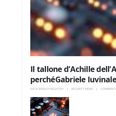
Il tallone d’Achille dell
perchéGabriele Iuvinale
DATA BREACH REGISTRY
SECURITY NEWS
COMMENTI 