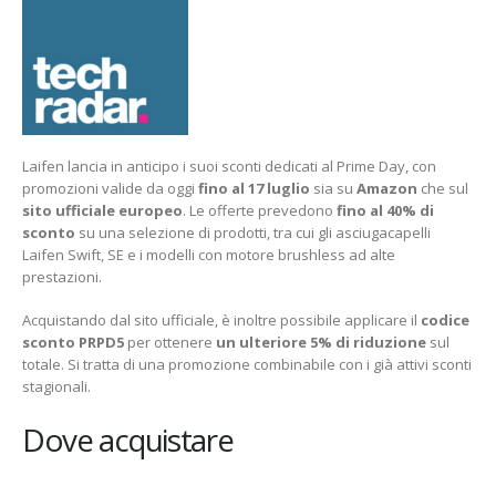
PRIME
DAY:
SCONTI
FINO
AL
40%
Laifen lancia in anticipo i suoi sconti dedicati al Prime Day, con
promozioni valide da oggi
fino al 17 luglio
sia su
Amazon
che sul
sito ufficiale europeo
. Le offerte prevedono
fino al 40% di
sconto
su una selezione di prodotti, tra cui gli asciugacapelli
Laifen Swift, SE e i modelli con motore brushless ad alte
prestazioni.
Acquistando dal sito ufficiale, è inoltre possibile applicare il
codice
sconto PRPD5
per ottenere
un ulteriore 5% di riduzione
sul
totale. Si tratta di una promozione combinabile con i già attivi sconti
stagionali.
Dove acquistare