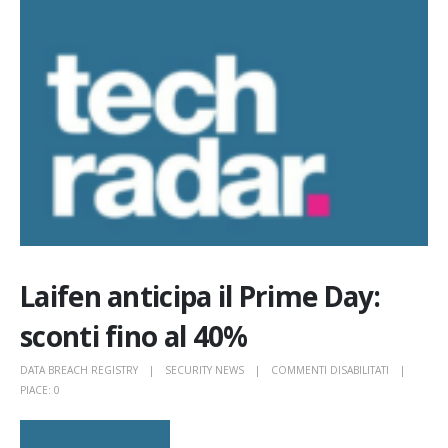
Laifen anticipa il Prime Day:
sconti fino al 40%
SU
DATA BREACH REGISTRY
SECURITY NEWS
COMMENTI DISABILITATI
LAIFEN
PIACE:
0
ANTICIPA
IL