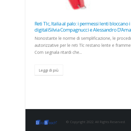
o i servizi
Data center AI: la crescita senza lavoro che pre
Amato
l’EuropaMaurizio Carmignani
cedure
I data center di Microsoft e Google in Cile hanno
mmentate. I-
81.000 posti di lavoro ma ne generano solo 1.547...
Leggi di più
© Copyright 2022. All Rights Reserved.