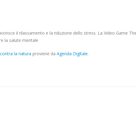
TERAPIA
DIGITALE
INCONTRA
LA
favorisce il rilassamento e la riduzione dello stress. La Video Game Th
NATURAFRANCESCO
re la salute mentale
BOCCI
E
ncontra la natura
proviene da
Agenda Digitale
.
ANGELA
GIRELLI