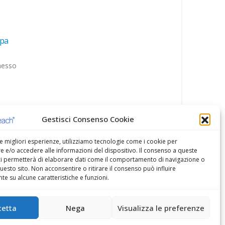
le
Crolla il prezzo della VPN, sconto del 70%: ProtonVP
Plus in offerta a 2,99 euro al mesePatrizia Chimera
Lo sconto sulla VPN di ProtonVPN riduce il costo del pia
l 3GPP,
Plus a 2,99 euro al mese con abbonamento biennale....
Leggi di più
Gestisci Consenso Cookie
le migliori esperienze, utilizziamo tecnologie come i cookie per
 e/o accedere alle informazioni del dispositivo. Il consenso a queste
ci permetterà di elaborare dati come il comportamento di navigazione o
questo sito. Non acconsentire o ritirare il consenso può influire
e su alcune caratteristiche e funzioni.
cetta
Nega
Visualizza le preferenze