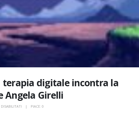
terapia digitale incontra la
 Angela Girelli
SU
DISABILITATI
PIACE:
0
VIDEO
GAME
THERAPY:
LA