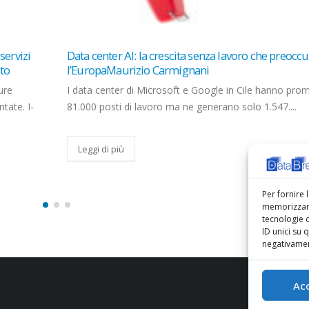
occupa
5G Fwa standalone, Eolo si affida a Mavenir: “È fra 
infrastrutture più innovative al mondo” CorCom
 promesso
[[{“value”:” Cantarelli: “Ci spingiamo oltre i limiti finora
.
conosciuti utilizzando le migliori tecnologie basate su
in grado di rispondere alle...
Leggi di più
Per fornire 
memorizzare
tecnologie 
ID unici su 
negativament
Ac