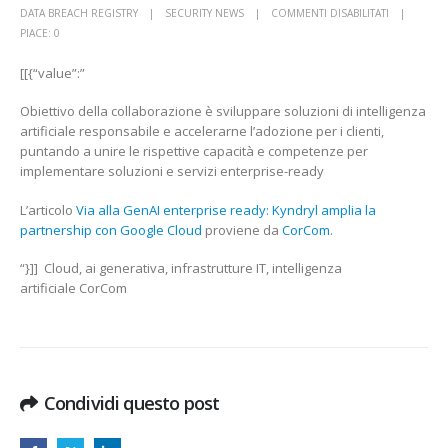
SU
DATA BREACH REGISTRY
SECURITY NEWS
COMMENTI DISABILITATI
VIA
PIACE:
0
ALLA
[[{“value”:”
GENAI
ENTERPRISE
Obiettivo della collaborazione è sviluppare soluzioni di intelligenza
READY:
artificiale responsabile e accelerarne l’adozione per i clienti,
KYNDRYL
puntando a unire le rispettive capacità e competenze per
AMPLIA
implementare soluzioni e servizi enterprise-ready
LA
PARTNERSH
L’articolo
Via alla GenAI enterprise ready: Kyndryl amplia la
CON
partnership con Google Cloud
proviene da
CorCom
.
GOOGLE
CLOUD
“}]] Cloud, ai generativa, infrastrutture IT, intelligenza
CORCOM
artificiale CorCom
Condividi questo post