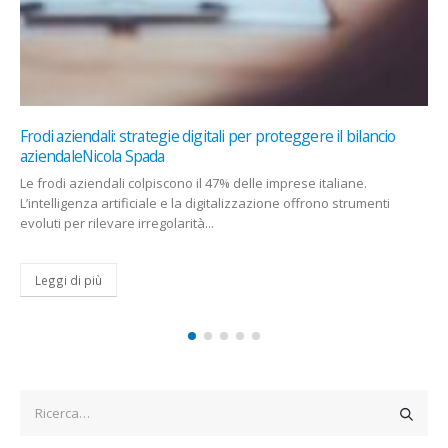
l bilancio
Il DNA e la logica dell’urgenza: meno pluralismo, 
alle telco?Enrica Priolo
liane.
Il Digital Networks Act risponde alla crisi delle telco e
 strumenti
sospendendo neutralità della rete, pluralismo compet
autonomia delle autorità...
Leggi di più