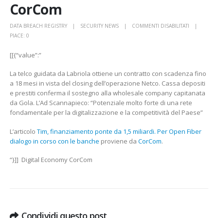
CorCom
SU
DATA BREACH REGISTRY
SECURITY NEWS
COMMENTI DISABILITATI
TIM,
PIACE:
0
FINANZIAM
[[{“value”:”
PONTE
DA
La telco guidata da Labriola ottiene un contratto con scadenza fino
1,5
a 18 mesi in vista del closing dell’operazione Netco. Cassa depositi
MILIARDI.
e prestiti conferma il sostegno alla wholesale company capitanata
PER
da Gola. L’Ad Scannapieco: “Potenziale molto forte di una rete
OPEN
fondamentale per la digitalizzazione e la competitività del Paese”
FIBER
DIALOGO
L’articolo
Tim, finanziamento ponte da 1,5 miliardi. Per Open Fiber
IN
dialogo in corso con le banche
proviene da
CorCom
.
CORSO
CON
“}]] Digital Economy CorCom
LE
BANCHE
CORCOM
Condividi questo post