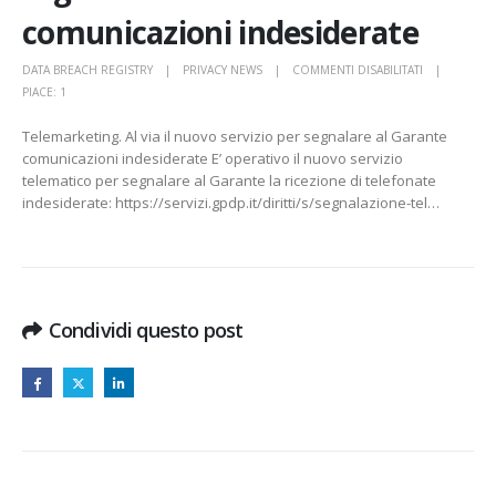
comunicazioni indesiderate
SU
DATA BREACH REGISTRY
PRIVACY NEWS
COMMENTI DISABILITATI
TELEMARKETI
PIACE:
1
AL
Telemarketing. Al via il nuovo servizio per segnalare al Garante
VIA
comunicazioni indesiderate E’ operativo il nuovo servizio
IL
telematico per segnalare al Garante la ricezione di telefonate
NUOVO
indesiderate: https://servizi.gpdp.it/diritti/s/segnalazione-tel…
SERVIZIO
TELEMATICO
PER
SEGNALARE
AL
GARANTE
Condividi questo post
COMUNICAZI
INDESIDERAT