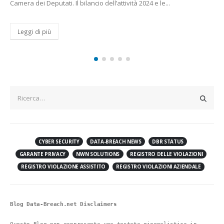
 Il bilancio dell’attività 2024 e le...
Hyperscaler alla c
guardare CorCom
[[{“value”:” I grand
scapito degli operat
alleanze strategiche
Leggi di più
CYBER SECURITY
DATA-BREACH NEWS
DBR STATUS
GARANTE PRIVACY
NWN SOLUTIONS
REGISTRO DELLE VIOLAZIONI
REGISTRO VIOLAZIONE ASSISTITO
REGISTRO VIOLAZIONI AZIENDALE
Blog Data-Breach.net Disclaimers