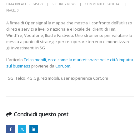
SU
DATA BREACH REGISTRY
SECURITY NEWS
COMMENTI DISABILITATI
TELCO
PIACE:
0
MOBILI,
A firma di Opensignal la mappa che mostra il confronto dell’utilizzo
ECCO
di reti e servizi a livello nazionale e locale dei clienti di Tim,
COME
WindTre, Vodafone, Iliad e Fastweb. Uno strumento per valutare la
LA
messa a punto di strategie per recuperare terreno e monetizzare
MARKET
gli investimenti in 5G
SHARE
NELLE
L’articolo
Telco mobili, ecco come la market share nelle città impatta
CITTÀ
sul business
proviene da
CorCom
.
IMPATTA
SUL
5G, Telco, 4G, 5g, reti mobili, user experience CorCom
BUSINESS
CORCOM
Condividi questo post