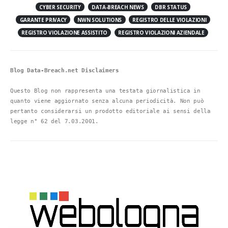
CYBER SECURITY
DATA-BREACH NEWS
DBR STATUS
GARANTE PRIVACY
NWN SOLUTIONS
REGISTRO DELLE VIOLAZIONI
REGISTRO VIOLAZIONE ASSISTITO
REGISTRO VIOLAZIONI AZIENDALE
Blog Data-Breach.net Disclaimers
Questo Blog non rappresenta una testata giornalistica in 
quanto viene aggiornato senza alcuna periodicità. Non può 
pertanto considerarsi un prodotto editoriale ai sensi della 
legge n° 62 del 7.03.2001.