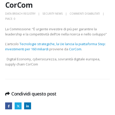
CorCom
SU
DATA BREACH REGISTRY
SECURITY NEWS
COMMENTI DISABILITATI
TECNOLOGI
PIACE:
0
STRATEGICH
La Commissione: “È urgente investire di più per garantire la
LA
leadership e la competitività dell’Ue nella ricerca e nello sviluppo”
UE
LANCIA
L’articolo
Tecnologie strategiche, la Ue lancia la piattaforma Step:
LA
investimenti per 160 miliardi
proviene da
CorCom
.
PIATTAFOR
STEP:
Digital Economy, cybersicurezza, sovranità digitale europea,
INVESTIMEN
supply chain CorCom
PER
160
MILIARDI
CORCOM
Condividi questo post