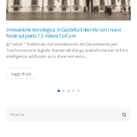
reto con i nuovi
Google lancia Career Dreamer, l’IA che aiuta a
ideale
ipartimento per
Google sta testando Career Dreamer, un nuov
ttaforme per la PA e
sull’intelligenza artificiale. L’obiettivo è analiz
le esperienze dell’utente per...
Leggi di più