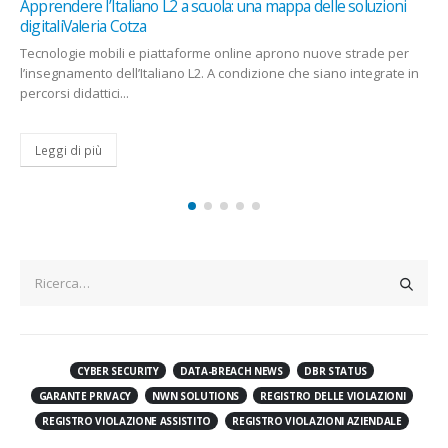
luzioni
Wef 2026: i tre rischi globali che minacciano tuttiMirell
Castigli
ade per
Debito, asset gonfiati (con i rischi di bolla AI) e incertezza
tegrate in
geopolitica (con i dazi) sono i tre principali fattori...
Leggi di più
CYBER SECURITY
DATA-BREACH NEWS
DBR STATUS
GARANTE PRIVACY
NWN SOLUTIONS
REGISTRO DELLE VIOLAZIONI
REGISTRO VIOLAZIONE ASSISTITO
REGISTRO VIOLAZIONI AZIENDALE