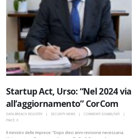
Startup Act, Urso: “Nel 2024 via
all’aggiornamento” CorCom
SU
DATA BREACH REGISTRY
SECURITY NEWS
COMMENTI DISABILITATI
STARTUP
PIACE:
0
ACT,
Il ministro delle Imprese: “Dopo dieci anni revisione necessaria.
URSO: