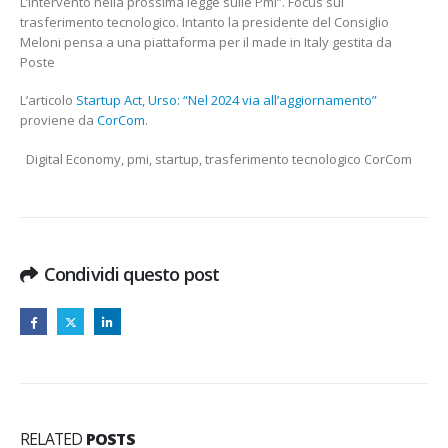
L’intervento nella prossima legge sulle Pmi”. Focus sul
“NEL
trasferimento tecnologico. Intanto la presidente del Consiglio
2024
Meloni pensa a una piattaforma per il made in Italy gestita da
VIA
Poste
ALL’AGGIO
CORCOM
L’articolo
Startup Act, Urso: “Nel 2024 via all’aggiornamento”
proviene da
CorCom
.
Digital Economy, pmi, startup, trasferimento tecnologico CorCom
Condividi questo post
RELATED
POSTS