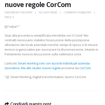
nuove regole CorCom
SU
DATA BREACH REGISTRY
SECURITY NEWS
COMMENTI DISABILITATI
SMART
PIACE:
0
WORKING
[[{“value”:”
SOLO
CON
Stop alla procedura semplificata introdotta con il Covid. Nei
ACCORDI
contratti necessario stabilire l’esecuzione della prestazione
INDIVIDUAL
all’esterno dei locali aziendali nonché i tempi di riposo e le misure
AZIENDA-
tecnico-organizzative per assicurare la disconnessione. Intanto in
LAVORATOR
Parlamento inizia la discussione sulla settimana corta
MA
ALLO
L’articolo
Smart working solo con accordi individuali azienda-
STUDIO
lavoratore. Ma allo studio nuove regole
proviene da
CorCom
.
NUOVE
REGOLE
“}]] Smart Working, Digital transformation, lavoro CorCom
CORCOM
Condividi questo post