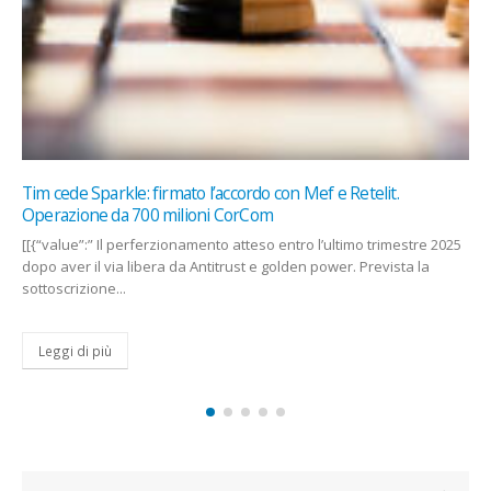
elit.
Comunicazione digitale: quando le parole perdono
socialeGiacomo Buoncompagni
 trimestre 2025
La comunicazione digitale contemporanea ha svuotat
revista la
del suo valore sociale, trasformandola da strumento d
arma retorica...
Leggi di più