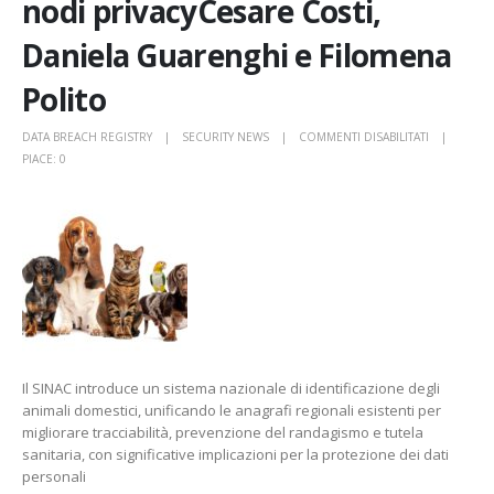
nodi privacyCesare Costi,
Daniela Guarenghi e Filomena
Polito
SU
DATA BREACH REGISTRY
SECURITY NEWS
COMMENTI DISABILITATI
SINAC,
PIACE:
0
L’ANAGRAFE
DEGLI
ANIMALI
DA
COMPAGNIA
OPPORTUNI
E
NODI
PRIVACYCES
COSTI,
Il SINAC introduce un sistema nazionale di identificazione degli
DANIELA
animali domestici, unificando le anagrafi regionali esistenti per
GUARENGH
migliorare tracciabilità, prevenzione del randagismo e tutela
E
sanitaria, con significative implicazioni per la protezione dei dati
FILOMENA
personali
POLITO