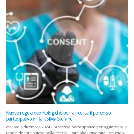
Intelligenza artificiale, una bolla come quella delle dot-com
degli anni Novanta? CorCom
[[{“value”:” Secondo Capital Economics le valutazioni si stanno
gonfiando come accaduto con altre tecnologie rivoluzionarie ed è