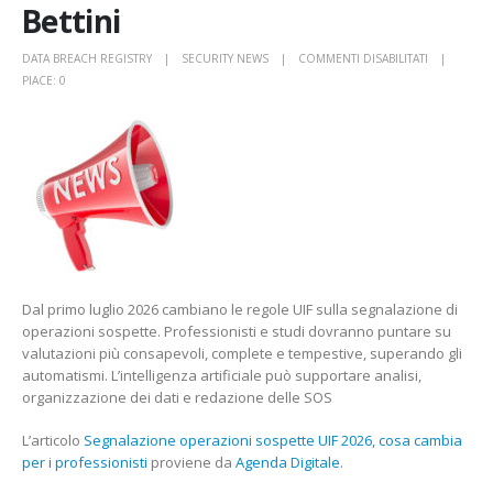
Bettini
SU
DATA BREACH REGISTRY
SECURITY NEWS
COMMENTI DISABILITATI
SEGNALAZI
PIACE:
0
OPERAZION
SOSPETTE
UIF
2026,
COSA
CAMBIA
PER
I
PROFESSIO
BETTINI
Dal primo luglio 2026 cambiano le regole UIF sulla segnalazione di
operazioni sospette. Professionisti e studi dovranno puntare su
valutazioni più consapevoli, complete e tempestive, superando gli
automatismi. L’intelligenza artificiale può supportare analisi,
organizzazione dei dati e redazione delle SOS
L’articolo
Segnalazione operazioni sospette UIF 2026, cosa cambia
per i professionisti
proviene da
Agenda Digitale
.