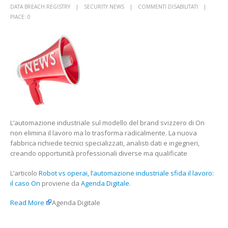
SU
DATA BREACH REGISTRY
SECURITY NEWS
COMMENTI DISABILITATI
ROBOT
PIACE:
0
VS
OPERAI,
L’AUTOMAZ
INDUSTRIAL
SFIDA
IL
LAVORO:
IL
CASO
ONFABIO
L’automazione industriale sul modello del brand svizzero di On
MOIOLI
non elimina il lavoro ma lo trasforma radicalmente. La nuova
fabbrica richiede tecnici specializzati, analisti dati e ingegneri,
creando opportunità professionali diverse ma qualificate
L’articolo
Robot vs operai, l’automazione industriale sfida il lavoro:
il caso On
proviene da
Agenda Digitale
.
Read More
Agenda Digitale