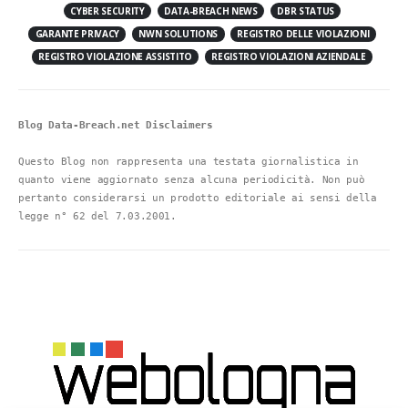
CYBER SECURITY
DATA-BREACH NEWS
DBR STATUS
GARANTE PRIVACY
NWN SOLUTIONS
REGISTRO DELLE VIOLAZIONI
REGISTRO VIOLAZIONE ASSISTITO
REGISTRO VIOLAZIONI AZIENDALE
Blog Data-Breach.net Disclaimers
Questo Blog non rappresenta una testata giornalistica in 
quanto viene aggiornato senza alcuna periodicità. Non può 
pertanto considerarsi un prodotto editoriale ai sensi della 
legge n° 62 del 7.03.2001.