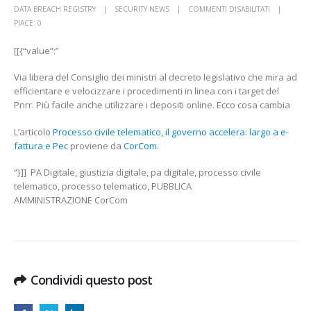
SU
DATA BREACH REGISTRY
SECURITY NEWS
COMMENTI DISABILITATI
PROCESSO
PIACE:
0
CIVILE
[[{“value”:”
TELEMATICO
IL
Via libera del Consiglio dei ministri al decreto legislativo che mira ad
GOVERNO
efficientare e velocizzare i procedimenti in linea con i target del
ACCELERA:
Pnrr. Più facile anche utilizzare i depositi online. Ecco cosa cambia
LARGO
A
L’articolo
Processo civile telematico, il governo accelera: largo a e-
E-
fattura e Pec
proviene da
CorCom
.
FATTURA
E
“}]] PA Digitale, giustizia digitale, pa digitale, processo civile
PEC
telematico, processo telematico, PUBBLICA
CORCOM
AMMINISTRAZIONE CorCom
Condividi questo post