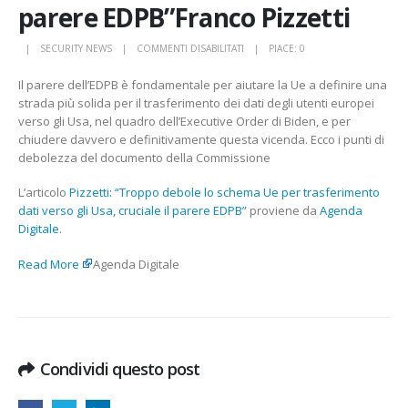
parere EDPB”Franco Pizzetti
SU
SECURITY NEWS
COMMENTI DISABILITATI
PIACE:
0
PIZZETTI:
Il parere dell’EDPB è fondamentale per aiutare la Ue a definire una
“TROPPO
strada più solida per il trasferimento dei dati degli utenti europei
DEBOLE
verso gli Usa, nel quadro dell’Executive Order di Biden, e per
LO
chiudere davvero e definitivamente questa vicenda. Ecco i punti di
SCHEMA
debolezza del documento della Commissione
UE
PER
L’articolo
Pizzetti: “Troppo debole lo schema Ue per trasferimento
TRASFERIMENTO
dati verso gli Usa, cruciale il parere EDPB”
proviene da
Agenda
DATI
Digitale
.
VERSO
GLI
Read More
Agenda Digitale
USA,
CRUCIALE
IL
PARERE
EDPB”FRANCO
PIZZETTI
Condividi questo post