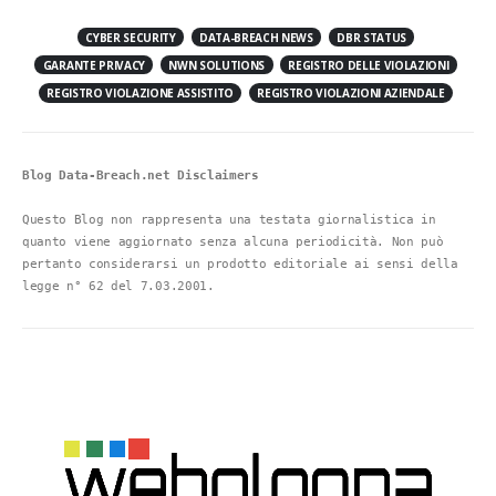
CYBER SECURITY
DATA-BREACH NEWS
DBR STATUS
GARANTE PRIVACY
NWN SOLUTIONS
REGISTRO DELLE VIOLAZIONI
REGISTRO VIOLAZIONE ASSISTITO
REGISTRO VIOLAZIONI AZIENDALE
Blog Data-Breach.net Disclaimers
Questo Blog non rappresenta una testata giornalistica in 
quanto viene aggiornato senza alcuna periodicità. Non può 
pertanto considerarsi un prodotto editoriale ai sensi della 
legge n° 62 del 7.03.2001.