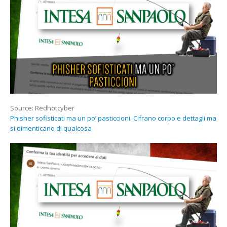
PO’
PASTICCIONI.
CIFRANO
CORPO
E
DETTAGLI
MA
SI
DIMENTICANO
DI
QUALCOSA
Source: Redhotcyber
Phisher sofisticati ma un po’ pasticcioni. Cifrano corpo e dettagli ma
si dimenticano di qualcosa