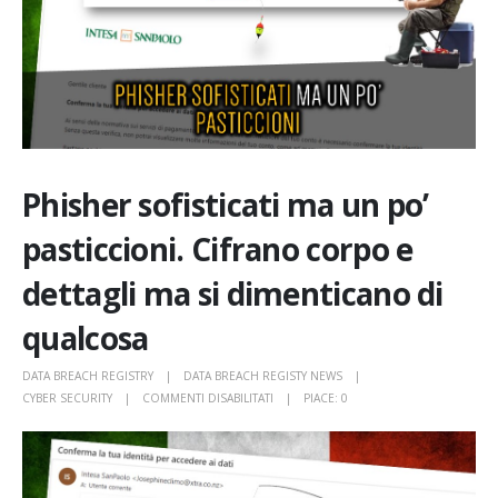
Phisher sofisticati ma un po’
pasticcioni. Cifrano corpo e
dettagli ma si dimenticano di
qualcosa
DATA BREACH REGISTRY
DATA BREACH REGISTY NEWS
SU
CYBER SECURITY
COMMENTI DISABILITATI
PIACE:
0
PHISHER
SOFISTICATI
MA
UN