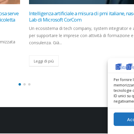
asce l’AI
Perché la crisi nello Stretto di Hormuz minaccia
l’ecosistema IoTBiagino Costanzo
 e atenei
La crisi nello Stretto di Hormuz non pesa solo sul petro
e e
ma investe chip, logistica e infrastrutture digitali. L’im
si...
Leggi di più
Per fornire 
memorizzare
tecnologie 
ID unici su 
negativament
Ac