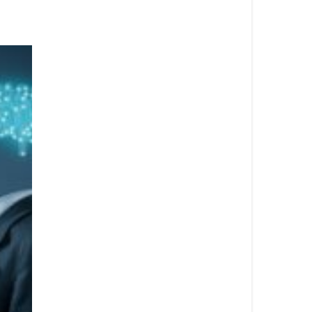
Logistica 5.0, Iren si affida alla tecnologia targata Lut
CorCom
Grazie a soluzioni di automazione la multiutility punta a
migliorare l’accuratezza inventariale, l’utilizzo degli spazi fi
e la tracciabilità del...
Leggi di più