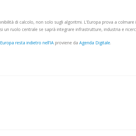
RESTA
INDIETRO
NELL’IAROSARIO
sponibilità di calcolo, non solo sugli algoritmi. L’Europa prova a colmare i
CERRA
iarsi un ruolo centrale se saprà integrare infrastrutture, industria e ricer
uropa resta indietro nell’IA
proviene da
Agenda Digitale
.