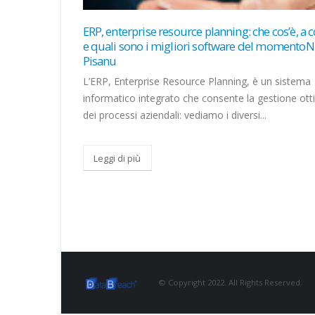
 a cosa serve
Intelligenza artificiale a misura di pmi italiane, n
oNicoletta
Lab di Microsoft CorCom
Un ecosistema di tech company, system integrator
ema
per supportare le imprese con attività di formazion
ottimizzata
consulenza. Già...
Leggi di più
© Copyright 2022. All Rights Reserved.