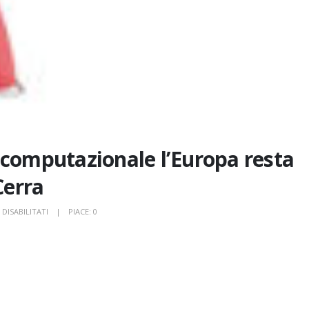
 computazionale l’Europa resta
Cerra
SU
DISABILITATI
PIACE:
0
PERCHÉ
SENZA
SOVRANITÀ
COMPUTAZIONALE
L’EUROPA