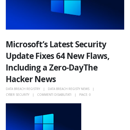
Microsoft’s Latest Security
Update Fixes 64 New Flaws,
Including a Zero-DayThe
Hacker News
DATA BREACH REGISTRY
DATA BREACH REGISTY NEWS
SU
CYBER SECURITY
COMMENTI DISABILITATI
PIACE:
0
MICROSOFT’S
LATEST
SECURITY
UPDATE
FIXES
64