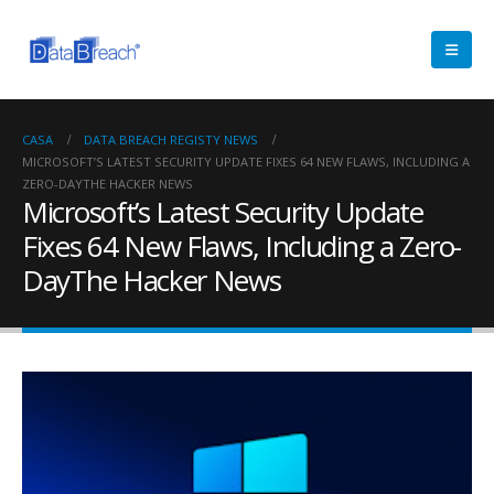
CASA
DATA BREACH REGISTY NEWS
MICROSOFT’S LATEST SECURITY UPDATE FIXES 64 NEW FLAWS, INCLUDING A
ZERO-DAYTHE HACKER NEWS
Microsoft’s Latest Security Update
Fixes 64 New Flaws, Including a Zero-
DayThe Hacker News