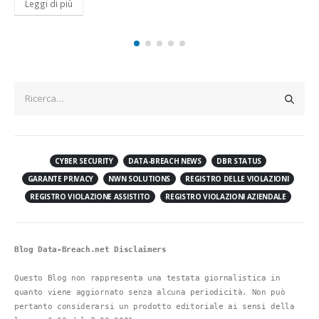
Leggi di più
CYBER SECURITY
DATA-BREACH NEWS
DBR STATUS
GARANTE PRIVACY
NWN SOLUTIONS
REGISTRO DELLE VIOLAZIONI
REGISTRO VIOLAZIONE ASSISTITO
REGISTRO VIOLAZIONI AZIENDALE
Blog Data-Breach.net Disclaimers
Questo Blog non rappresenta una testata giornalistica in 
quanto viene aggiornato senza alcuna periodicità. Non può 
pertanto considerarsi un prodotto editoriale ai sensi della 