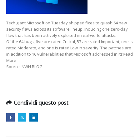
NEW
FLAWS,
INCLUDING
Tech giant Microsoft on Tuesday shipped fixes to quash 64 new
A
security flaws across its software lineup, including one zero-day
ZERO-
flaw that has been actively exploited in real-world attacks.
DAYTHE
Of the 64 bugs, five are rated Critical, 57 are rated Important, one is
HACKER
rated Moderate, and one is rated Low in severity. The patches are
NEWS
in addition to 16 vulnerabilities that Microsoft addressed in itsRead
More
Source: NWN BLOG
Condividi questo post