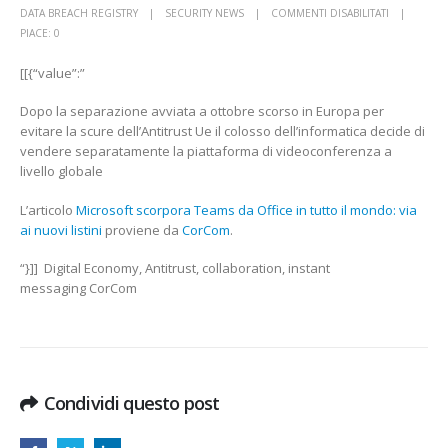
SU
DATA BREACH REGISTRY
SECURITY NEWS
COMMENTI DISABILITATI
MICROSOFT
PIACE:
0
SCORPORA
[[{“value”:”
TEAMS
DA
Dopo la separazione avviata a ottobre scorso in Europa per
OFFICE
evitare la scure dell’Antitrust Ue il colosso dell’informatica decide di
IN
vendere separatamente la piattaforma di videoconferenza a
TUTTO
livello globale
IL
MONDO:
L’articolo
Microsoft scorpora Teams da Office in tutto il mondo: via
VIA
ai nuovi listini
proviene da
CorCom
.
AI
NUOVI
“}]] Digital Economy, Antitrust, collaboration, instant
LISTINI
messaging CorCom
CORCOM
Condividi questo post