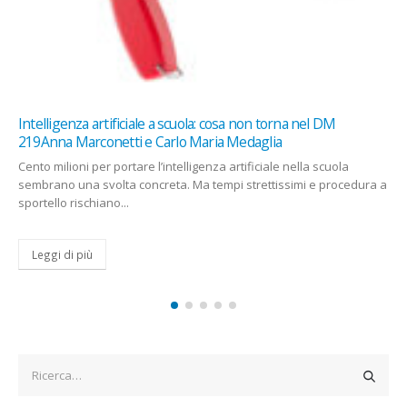
torna nel DM
Colonne sonore dei videogame: l’arte oltre i
ia
Saettone
ale nella scuola
La colonna sonora dei videogame ha superato d
tissimi e procedura a
del gameplay, trasformandosi in un elemento cul
Leggi di più