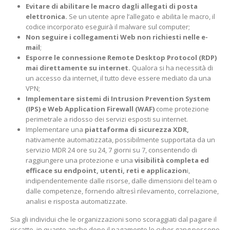
Evitare di abilitare le macro dagli allegati di posta
elettronica.
Se un utente apre l’allegato e abilita le macro, il
codice incorporato eseguirà il malware sul computer;
Non seguire i collegamenti Web non richiesti nelle e-
mail
;
Esporre le connessione Remote Desktop Protocol (RDP)
mai direttamente su internet.
Qualora si ha necessità di
un accesso da internet, il tutto deve essere mediato da una
VPN;
Implementare sistemi di Intrusion Prevention System
(IPS) e Web Application Firewall (WAF)
come protezione
perimetrale a ridosso dei servizi esposti su internet.
Implementare una
piattaforma di sicurezza XDR,
nativamente automatizzata, possibilmente supportata da un
servizio MDR 24 ore su 24, 7 giorni su 7, consentendo di
raggiungere una protezione e una
visibilità completa ed
efficace su endpoint, utenti, reti e applicazion
i,
indipendentemente dalle risorse, dalle dimensioni del team o
dalle competenze, fornendo altresì rilevamento, correlazione,
analisi e risposta automatizzate.
Sia gli individui che le organizzazioni sono scoraggiati dal pagare il
riscatto, in quanto anche dopo il pagamento le cyber gang possono