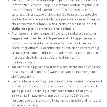
Utilizzare un piano di backup e ripristino dei dati per tutte le
informazioni critiche. Eseguire e testare backup regolari per
limitare l’impatto della perdita di dati o del sistema e per
accelerare il processo di ripristino. Da tenere presente che
anche i backup connessi alla rete possono essere influenzati
dal ransomware.
I backup critici devono essere isolati
dalla rete per una protezione ottimale;
Mantenere il sistema operativo e tutto il software
sempre
aggiornato con le patch più recenti.
Le applicazioni ei
sistemi operativi vulnerabili sono l’obiettivo della maggior
parte degli attacchi. Garantire che questi siano corretti con gli
ultimi aggiornamenti riduce notevolmente il numero di punti di
ingresso sfruttabili a disposizione di un utente
malintenzionato;
Mantenere aggiornato il software antivirus
ed eseguire
la scansione di tutto il software scaricato da Internet prima
dell’esecuzione;
Limitare la capacità degli utenti (autorizzazioni) di installare ed
eseguire applicazioni software indesiderate e
applicare il
principio del “privilegio minimo” a tutti i sistemi e
servizi.
La limitazione di questi privilegi può impedire
l’esecuzione del malware o limitarne la capacità di diffondersi
attraverso la rete;