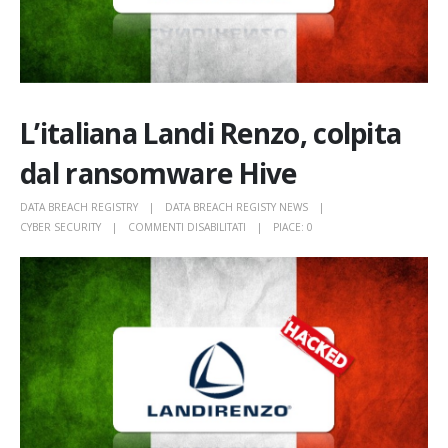
L’italiana Landi Renzo, colpita
dal ransomware Hive
DATA BREACH REGISTRY
DATA BREACH REGISTY NEWS
SU
CYBER SECURITY
COMMENTI DISABILITATI
PIACE:
0
L’ITALIANA
LANDI
RENZO,
COLPITA
DAL
RANSOMWARE
HIVE