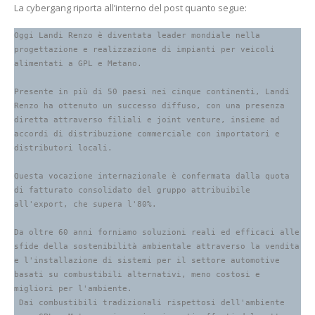
La cybergang riporta all’interno del post quanto segue:
Oggi Landi Renzo è diventata leader mondiale nella 
progettazione e realizzazione di impianti per veicoli 
alimentati a GPL e Metano.

Presente in più di 50 paesi nei cinque continenti, Landi 
Renzo ha ottenuto un successo diffuso, con una presenza 
diretta attraverso filiali e joint venture, insieme ad 
accordi di distribuzione commerciale con importatori e 
distributori locali.

Questa vocazione internazionale è confermata dalla quota 
di fatturato consolidato del gruppo attribuibile 
all'export, che supera l'80%.

Da oltre 60 anni forniamo soluzioni reali ed efficaci alle 
sfide della sostenibilità ambientale attraverso la vendita 
e l'installazione di sistemi per il settore automotive 
basati su combustibili alternativi, meno costosi e 
migliori per l'ambiente.

 Dai combustibili tradizionali rispettosi dell'ambiente 