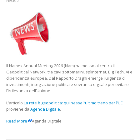
LA
PIACE:
0
RETE
È
GEOPOLITIC
QUI
PASSA
L’ULTIMO
TRENO
PER
L’UEGIUSEP
FERRIGNO
Il Namex Annual Meeting 2026 (Nam) ha messo al centro il
Geopolitical Network, tra cavi sottomarini, splinternet, Big Tech, AI e
dipendenza europea. Dal Rapporto Draghi emerge l’urgenza di
investimenti, integrazione politica e sovranità digitale per evitare
l’irrilevanza dell’Unione
L’articolo
La rete è geopolitica: qui passa l’ultimo treno per l’UE
proviene da
Agenda Digitale
.
Read More
Agenda Digitale