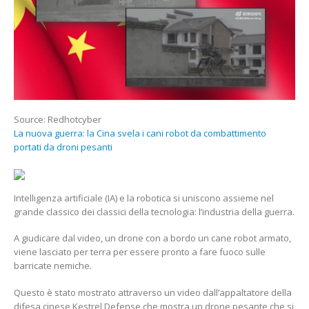
I
CANI
ROBOT
DA
COMBATTIMENTO
PORTATI
DA
DRONI
PESANTI
Source: Redhotcyber
La nuova guerra: la Cina svela i cani robot da combattimento
portati da droni pesanti
Intelligenza artificiale (IA) e la robotica si uniscono assieme nel
grande classico dei classici della tecnologia: l’industria della guerra.
A giudicare dal video, un drone con a bordo un cane robot armato,
viene lasciato per terra per essere pronto a fare fuoco sulle
barricate nemiche.
Questo è stato mostrato attraverso un video dall’appaltatore della
difesa cinese Kestrel Defense che mostra un drone pesante che si