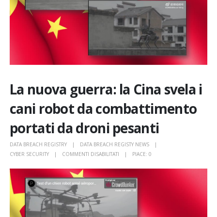
La nuova guerra: la Cina svela i
cani robot da combattimento
portati da droni pesanti
DATA BREACH REGISTRY
DATA BREACH REGISTY NEWS
SU
CYBER SECURITY
COMMENTI DISABILITATI
PIACE:
0
LA
NUOVA
GUERRA:
LA
CINA
SVELA