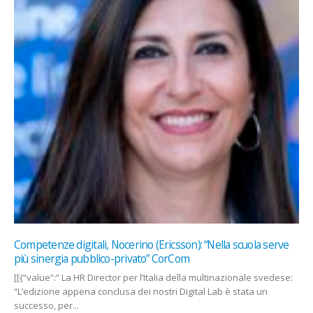
Competenze digitali, Nocerino (Ericsson): “Nella scuola serve
più sinergia pubblico-privato” CorCom
[[{“value”:” La HR Director per l’Italia della multinazionale svedese:
“L’edizione appena conclusa dei nostri Digital Lab è stata un
successo, per...