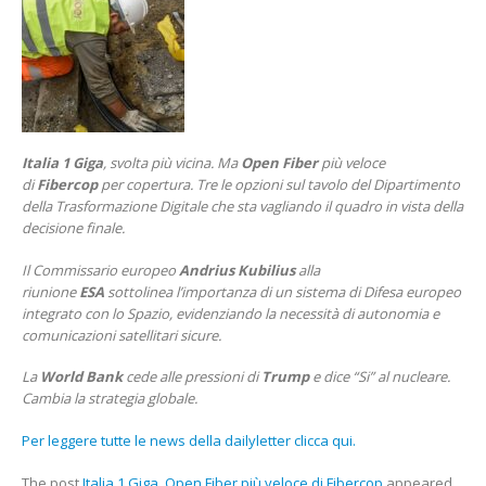
OPEN
FIBER
PIÙ
VELOCE
DI
FIBERCOP
Italia 1 Giga
, svolta più vicina. Ma
Open Fiber
più veloce
di
Fibercop
per copertura. Tre le opzioni sul tavolo del Dipartimento
della Trasformazione Digitale che sta vagliando il quadro in vista della
decisione finale.
Il Commissario europeo
Andrius Kubilius
alla
riunione
ESA
sottolinea l’importanza di un sistema di Difesa europeo
integrato con lo Spazio, evidenziando la necessità di autonomia e
comunicazioni satellitari sicure.
La
World Bank
cede alle pressioni di
Trump
e dice “Si” al nucleare.
Cambia la strategia globale.
Per leggere tutte le news della dailyletter clicca qui.
The post
Italia 1 Giga, Open Fiber più veloce di Fibercop
appeared