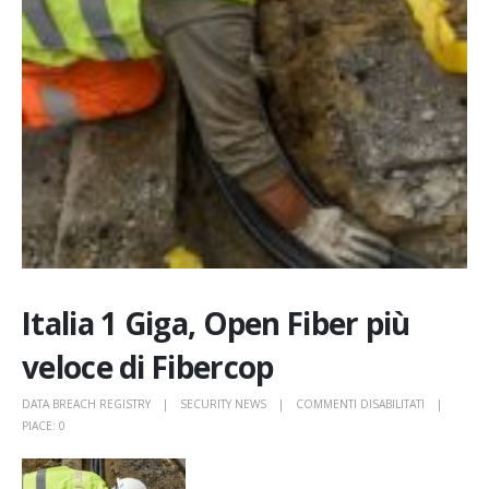
Italia 1 Giga, Open Fiber più
veloce di Fibercop
SU
DATA BREACH REGISTRY
SECURITY NEWS
COMMENTI DISABILITATI
ITALIA
PIACE:
0
1
GIGA,