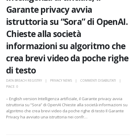
Garante privacy avvia
istruttoria su “Sora” di OpenAI.
Chieste alla società
informazioni su algoritmo che
crea brevi video da poche righe
di testo
SU
DATA BREACH REGISTRY
PRIVACY NEWS
COMMENTI DISABILITATI
INTELLIGENZ
PIACE:
0
ARTIFICIALE,
– English version Intelligenza artificiale, il Garante privacy avvia
IL
istruttoria su “Sora” di OpenAI Chieste alla società informazioni su
GARANTE
algoritmo che crea brevi video da poche righe di testo Il Garante
PRIVACY
Privacy ha avviato una istruttoria nei confr…
AVVIA
ISTRUTTORIA
SU
“SORA”