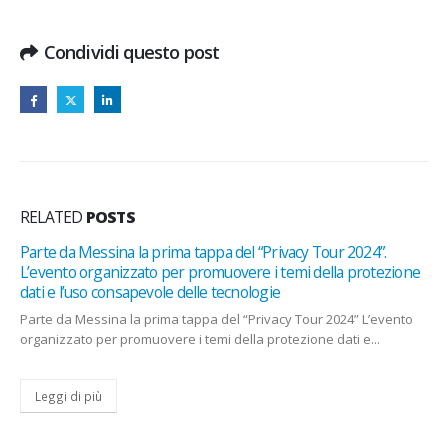
DI
OPENAI.
Condividi questo post
CHIESTE
ALLA
SOCIETÀ
INFORMAZIO
SU
ALGORITMO
CHE
CREA
RELATED
POSTS
BREVI
VIDEO
Parte da Messina la prima tappa del “Privacy Tour 2024”.
DA
L’evento organizzato per promuovere i temi della protezione
POCHE
dati e l’uso consapevole delle tecnologie
RIGHE
DI
Parte da Messina la prima tappa del “Privacy Tour 2024” L’evento
TESTO
organizzato per promuovere i temi della protezione dati e...
Leggi di più