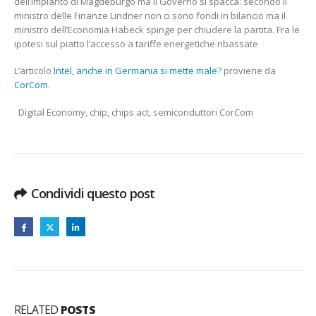
dell’impianto di Magdeburgo ma il Governo si spacca: secondo il
GERMANIA
ministro delle Finanze Lindner non ci sono fondi in bilancio ma il
SI
ministro dell’Economia Habeck spinge per chiudere la partita. Fra le
METTE
ipotesi sul piatto l’accesso a tariffe energetiche ribassate
MALE?
CORCOM
L’articolo
Intel, anche in Germania si mette male?
proviene da
CorCom
.
Digital Economy, chip, chips act, semiconduttori CorCom
Condividi questo post
RELATED
POSTS