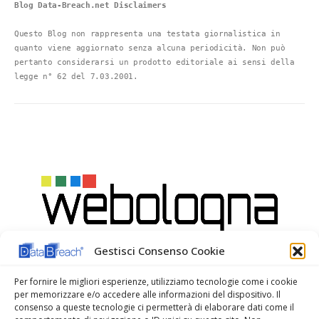
CYBER SECURITY
DATA-BREACH NEWS
DBR STATUS
GARANTE PRIVACY
NWN SOLUTIONS
REGISTRO DELLE VIOLAZIONI
REGISTRO VIOLAZIONE ASSISTITO
REGISTRO VIOLAZIONI AZIENDALE
Blog Data-Breach.net Disclaimers
Questo Blog non rappresenta una testata giornalistica in 
quanto viene aggiornato senza alcuna periodicità. Non può 
pertanto considerarsi un prodotto editoriale ai sensi della 
legge n° 62 del 7.03.2001.
Gestisci Consenso Cookie
Per fornire le migliori esperienze, utilizziamo tecnologie come i cookie
per memorizzare e/o accedere alle informazioni del dispositivo. Il
consenso a queste tecnologie ci permetterà di elaborare dati come il