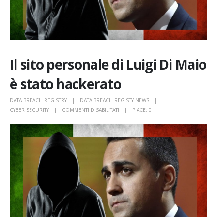
Il sito personale di Luigi Di Maio
è stato hackerato
DATA BREACH REGISTRY
DATA BREACH REGISTY NEWS
SU
CYBER SECURITY
COMMENTI DISABILITATI
PIACE:
0
IL
SITO
PERSONALE
DI
LUIGI
DI
MAIO
È
STATO
HACKERATO