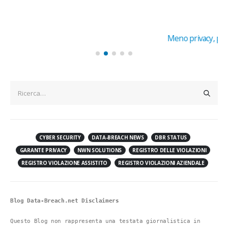
Meno privacy, più disinformazione coi nuovi modelli linguistici
basati su AIMarina Rita Carbone
L’utilizzo su larga scala dei Large Language Models potrebbe
portare a gravi conseguenze sotto il profilo della tutela dei dati...
Leggi di più
CYBER SECURITY
DATA-BREACH NEWS
DBR STATUS
GARANTE PRIVACY
NWN SOLUTIONS
REGISTRO DELLE VIOLAZIONI