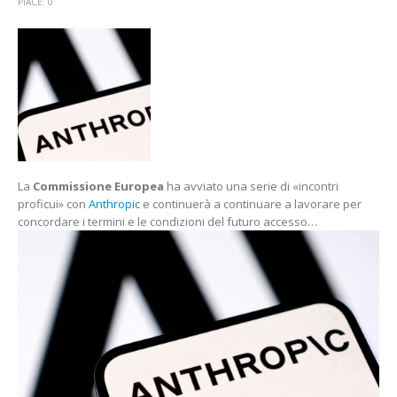
FONTI
PIACE:
0
UE:
«AL
LAVORO
CON
ANTHROPIC
PER
GARANTIRE
UN
ACCESSO
SICURO
La
Commissione Europea
ha avviato una serie di «incontri
A
proficui» con
Anthropic
e continuerà a continuare a lavorare per
MYTHOS»
concordare i termini e le condizioni del futuro accesso…