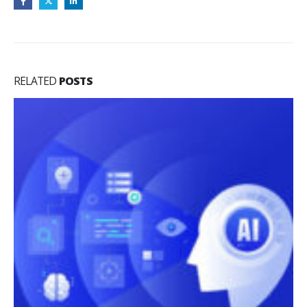
RELATED
POSTS
Tim, le nuove offerte per la rete: 19,3 miliardi da 
Macquarie, 21 da Kkr CorCom
Alla scadenza della deadline arrivate le proposte non 
rialzo per Netco, ma l’upgrade è meno favorevole rispet
Leggi di più