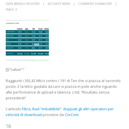
SU
DATA BREACH REGISTRY
SECURITY NEWS
COMMENTI DISABILITATI
FIBRA,
PIACE:
0
ILIAD
“IMBATTIBILE
DOPPIATI
GLI
ALTRI
OPERATORI
PER
VELOCITÀ
DI
DOWNLOA
[[{“value”:”
CORCOM
Raggiunti i 392,42 Mb/s contro i 191 di Tim che si piazza al secondo
posto. E la telco guidata da Levi si piazza in pole anche riguardo
alle performance di upload e latenza. L’Ad: “Risultato senza
precedenti”
L’articolo
Fibra, Iliad “imbattibile”: doppiati gli altri operatori per
velocità di download
proviene da
CorCom
.
“}]]