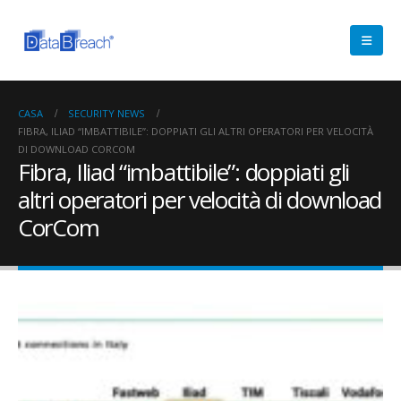
CASA
SECURITY NEWS
FIBRA, ILIAD “IMBATTIBILE”: DOPPIATI GLI ALTRI OPERATORI PER VELOCITÀ
DI DOWNLOAD CORCOM
Fibra, Iliad “imbattibile”: doppiati gli
altri operatori per velocità di download
CorCom