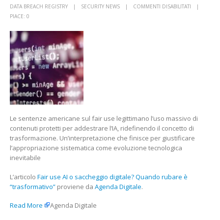
SU
DATA BREACH REGISTRY
SECURITY NEWS
COMMENTI DISABILITATI
FAIR
PIACE:
0
USE
AI
O
SACCHEGG
DIGITALE?
QUANDO
RUBARE
È
“TRASFORM
VANNINI
Le sentenze americane sul fair use legittimano l’uso massivo di
contenuti protetti per addestrare l’IA, ridefinendo il concetto di
trasformazione. Un’interpretazione che finisce per giustificare
l’appropriazione sistematica come evoluzione tecnologica
inevitabile
L’articolo
Fair use AI o saccheggio digitale? Quando rubare è
“trasformativo”
proviene da
Agenda Digitale
.
Read More
Agenda Digitale