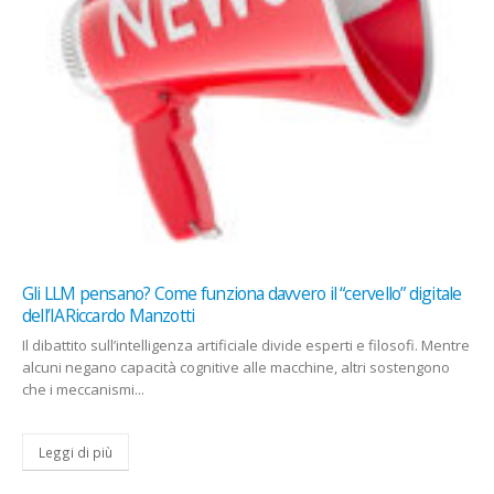
iona davvero il “cervello” digitale
L’AI sarà presto un super me
MicrosoftAndrea Benedetti
rtificiale divide esperti e filosofi. Mentre
Microsoft ha lanciato un sistem
tive alle macchine, altri sostengono
“medical super-intelligence”. 
correttamente oltre l’85,5 % dei.
Leggi di più