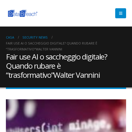
CASA
SECURITY NEWS
FAIR USE AI O SACCHEGGIO DIGITALE? QUANDO RUBARE È
“TRASFORMATIVO”WALTER VANNINI
Fair use AI o saccheggio digitale?
Quando rubare è
“trasformativo”Walter Vannini