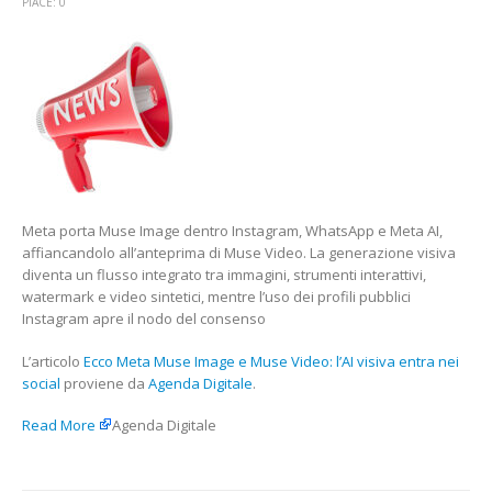
ECCO
PIACE:
0
META
MUSE
IMAGE
E
MUSE
VIDEO:
L’AI
VISIVA
ENTRA
NEI
Meta porta Muse Image dentro Instagram, WhatsApp e Meta AI,
SOCIALGIO
affiancandolo all’anteprima di Muse Video. La generazione visiva
MASI
diventa un flusso integrato tra immagini, strumenti interattivi,
watermark e video sintetici, mentre l’uso dei profili pubblici
Instagram apre il nodo del consenso
L’articolo
Ecco Meta Muse Image e Muse Video: l’AI visiva entra nei
social
proviene da
Agenda Digitale
.
Read More
Agenda Digitale