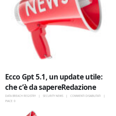
Ecco Gpt 5.1, un update utile:
che c’è da sapereRedazione
SU
DATA BREACH REGISTRY
SECURITY NEWS
COMMENTI DISABILITATI
ECCO
PIACE:
0
GPT
5.1,