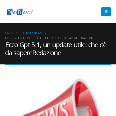
CASA
SECURITY NEWS
ECCO GPT 5.1, UN UPDATE UTILE: CHE C’È DA SAPEREREDAZIONE
Ecco Gpt 5.1, un update utile: che c’è
da sapereRedazione