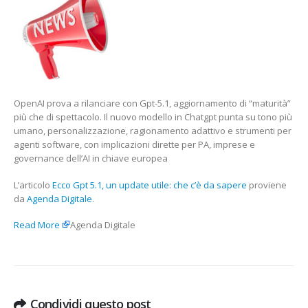
UN
UPDATE
UTILE:
CHE
C’È
DA
SAPERERED
OpenAI prova a rilanciare con Gpt-5.1, aggiornamento di “maturità”
più che di spettacolo. Il nuovo modello in Chatgpt punta su tono più
umano, personalizzazione, ragionamento adattivo e strumenti per
agenti software, con implicazioni dirette per PA, imprese e
governance dell’AI in chiave europea
L’articolo
Ecco Gpt 5.1, un update utile: che c’è da sapere
proviene
da
Agenda Digitale
.
Read More
Agenda Digitale
Condividi questo post