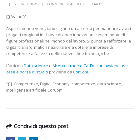
SU
SECURITY NEWS
COMMENTI DISABILITATI
PIACE:
0
DATA
[[{“value”:”
SCIENCE
E
Aspi e l’ateneo veneziano siglano un accordo per mandare avanti
AI:
progetti congiunti in chiave di open innovation e inserimento di
AUTOSTRADE
figure professionali nel mondo del lavoro. Si punta a rafforzare la
E
digital transformation nazionale e a dotare le imprese di
CA’
competenze all’altezza delle nuove sfide tecnologiche
FOSCARI
AVVIANO
L’articolo
Data science e AI: Autostrade e Ca’ Foscari avviano use
USE
case e borse di studio
proviene da
CorCom
.
CASE
E
“}]] Competenze, Digital Economy, competenze, data science,
BORSE
intelligenza artificiale CorCom
DI
STUDIO
CORCOM
Condividi questo post