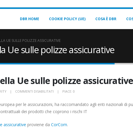
DBR HOME
COOKIE POLICY (UE)
COSA È DBR
COS
LLA UE SULLE POLIZZE ASSICURATIVE
la Ue sulle polizze assicurative
ella Ue sulle polizze assicurativ
SU
RITY
COMMENTI DISABILITATI
PIACE:
0
CYBERSECURITY,
 europea per le assicurazioni, ha raccomandato agli enti nazionali di pu
STRETTA
contrattuali dei prodotti che coprono i rischi IT
DELLA
UE
ze assicurative
proviene da
CorCom
.
SULLE