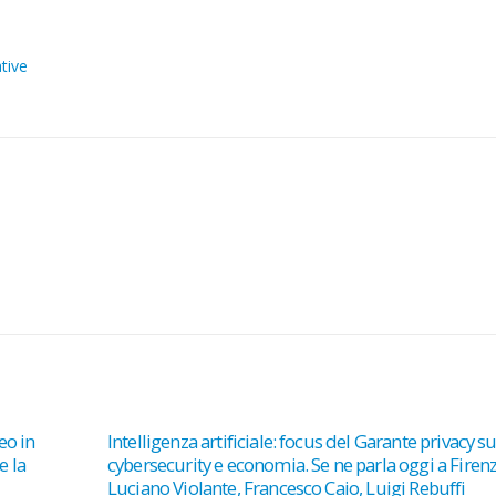
POLIZZE
ASSICURATIVE
ative
eo in
Intelligenza artificiale: focus del Garante privacy su 
e la
cybersecurity e economia. Se ne parla oggi a Firen
Luciano Violante, Francesco Caio, Luigi Rebuffi