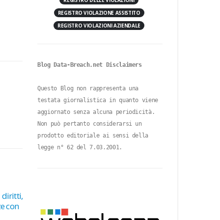
REGISTRO DELLE VIOLAZIONI
REGISTRO VIOLAZIONE ASSISTITO
REGISTRO VIOLAZIONI AZIENDALE
Blog Data-Breach.net Disclaimers
Questo Blog non rappresenta una 
testata giornalistica in quanto viene 
aggiornato senza alcuna periodicità. 
Non può pertanto considerarsi un 
prodotto editoriale ai sensi della 
legge n° 62 del 7.03.2001.
diritti,
Protezione dei dati personali: gli strumenti di tutela a
ze con
disposizione dell’interessato – LA SCHEDA
INFORMATIVA DEL GARANTE SU SEGNALAZIONE E