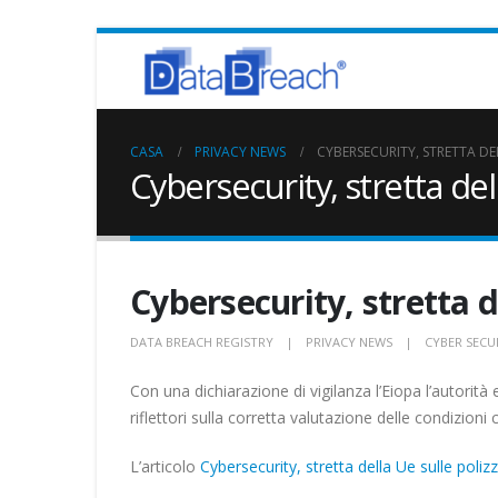
CASA
PRIVACY NEWS
CYBERSECURITY, STRETTA DE
Cybersecurity, stretta del
Cybersecurity, stretta d
DATA BREACH REGISTRY
PRIVACY NEWS
CYBER SECU
Con una dichiarazione di vigilanza l’Eiopa l’autorità
riflettori sulla corretta valutazione delle condizioni 
L’articolo
Cybersecurity, stretta della Ue sulle poliz