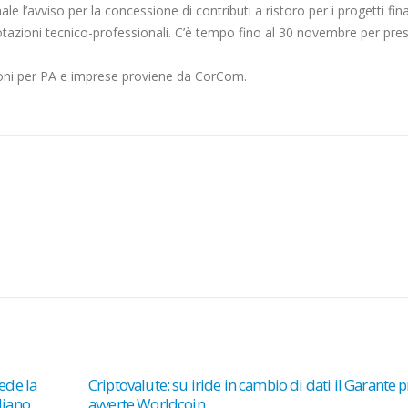
e l’avviso per la concessione di contributi a ristoro per i progetti fina
DA
 dotazioni tecnico-professionali. C’è tempo fino al 30 novembre per pre
5
MILIONI
lioni per PA e imprese proviene da CorCom.
PER
PA
E
IMPRESE
ede la
Criptovalute: su iride in cambio di dati il Garante p
liano
avverte Worldcoin