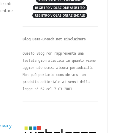
REGISTRO DELLE VIOLAZIONI
lizzati
REGISTRO VIOLAZIONE ASSISTITO
sentare
REGISTRO VIOLAZIONI AZIENDALE
Blog Data-Breach.net Disclaimers
Questo Blog non rappresenta una 
testata giornalistica in quanto viene 
aggiornato senza alcuna periodicità. 
Non può pertanto considerarsi un 
prodotto editoriale ai sensi della 
legge n° 62 del 7.03.2001.
rivacy
Intelligenza artificiale: il Garante blocca ChatGPT.
Raccolta illecita di dati personali. Assenza di sistemi 