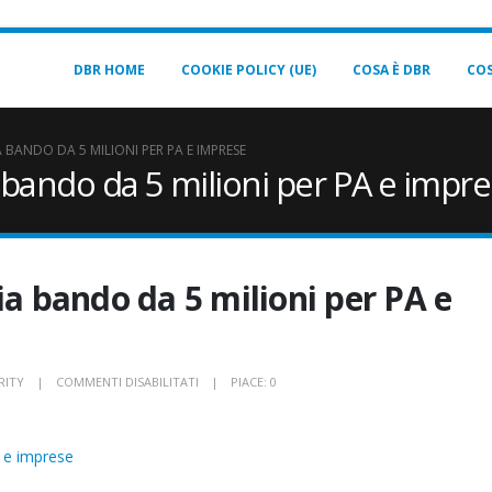
DBR HOME
COOKIE POLICY (UE)
COSA È DBR
COS
 BANDO DA 5 MILIONI PER PA E IMPRESE
 bando da 5 milioni per PA e impr
ia bando da 5 milioni per PA e
SU
RITY
COMMENTI DISABILITATI
PIACE:
0
CYBERSECURITY,
ACN
A e imprese
LANCIA
BANDO