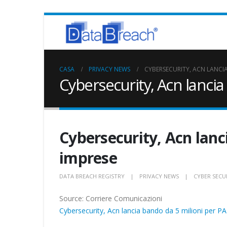
CASA
PRIVACY NEWS
CYBERSECURITY, ACN LANCIA
Cybersecurity, Acn lancia
Cybersecurity, Acn lanc
imprese
DATA BREACH REGISTRY
PRIVACY NEWS
CYBER SECU
Source: Corriere Comunicazioni
Cybersecurity, Acn lancia bando da 5 milioni per P