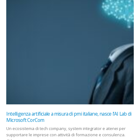
Manipolazione e inganno nei robot sociali: i paletti dell’AI
ActAndrea Bertolini, Rocco Limongelli, Alessandra Rossi e
Silvia Rossi
I robot sociali trovano spazio in settori diversi, ma l’AI Act stabilisce