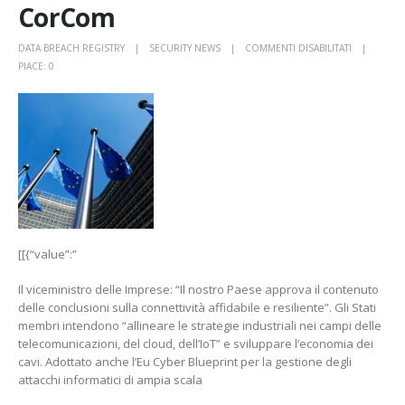
CorCom
SU
DATA BREACH REGISTRY
SECURITY NEWS
COMMENTI DISABILITATI
CONSIGLIO
PIACE:
0
UE,
VALENTINI:
“LEADERSHI
TECNOLOGI
DELL’EURO
NEL
6G,
L’ITALIA
C’È”
CORCOM
[[{“value”:”
Il viceministro delle Imprese: “Il nostro Paese approva il contenuto
delle conclusioni sulla connettività affidabile e resiliente”. Gli Stati
membri intendono “allineare le strategie industriali nei campi delle
telecomunicazioni, del cloud, dell’IoT” e sviluppare l’economia
dei
cavi. Adottato anche
l’Eu Cyber Blueprint per la gestione degli
attacchi informatici di ampia scala