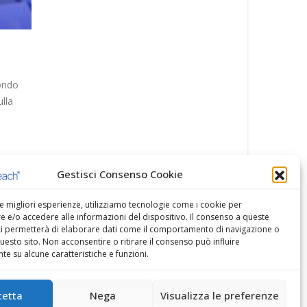
5G
Via alla newco Tlc in Ucraina: continua la corsa di Xav
a’
Niel CorCom
5, alle
[[{“value”:” Il consorzio guidato da NJJ Holding che fa cap
all’imprenditore francese ha completato l’acquisizione di
Lifecell Ucraina da Turkcell per...
Leggi di più
Gestisci Consenso Cookie
le migliori esperienze, utilizziamo tecnologie come i cookie per
 e/o accedere alle informazioni del dispositivo. Il consenso a queste
ci permetterà di elaborare dati come il comportamento di navigazione o
questo sito. Non acconsentire o ritirare il consenso può influire
e su alcune caratteristiche e funzioni.
cetta
Nega
Visualizza le preferenze