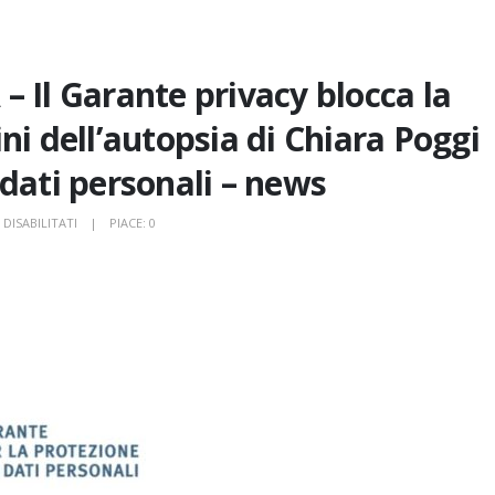
l Garante privacy blocca la
ni dell’autopsia di Chiara Poggi
dati personali – news
SU
DISABILITATI
PIACE:
0
COMUNICATO
STAMPA
–
IL
GARANTE
PRIVACY
BLOCCA
LA
DIFFUSIONE
DELLE