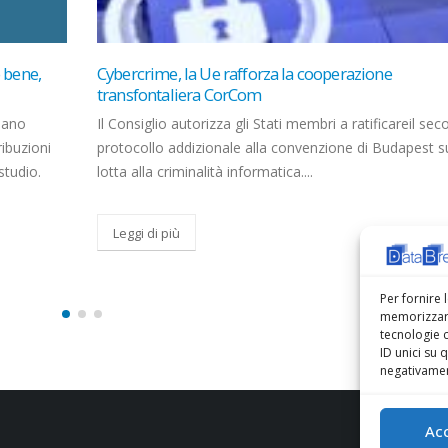
Zorzoni (AIIP): ‘Starlink solo per le aree rurali e un 
federato. Parte del PNRR ai piccoli operatori in fibr
 secondo
Le prospettive della industry italiana delle Tlc per il 202
t sulla
prese con un quadro economico complesso e con le...
Leggi di più
Per fornire 
memorizzare
tecnologie 
ID unici su 
negativament
Ac