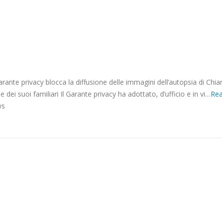
IMMAGINI
DELL’AUTOPSIA
DI
CHIARA
POGGI
GARANTE
PROTEZIONE
ante privacy blocca la diffusione delle immagini dell’autopsia di Chia
DEI
 dei suoi familiari Il Garante privacy ha adottato, d’ufficio e in vi…
Re
DATI
ws
PERSONALI
–
NEWS