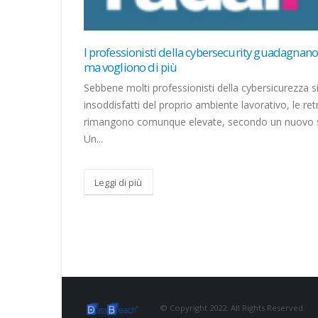
ano bene,
Cybercrime, la Ue rafforza la cooperazione
transfontaliera CorCom
za siano
Il Consiglio autorizza gli Stati membri a ratificareil
retribuzioni
protocollo addizionale alla convenzione di Budapes
o studio.
lotta alla criminalità informatica....
Leggi di più
© Copyright 2022. All Rights Reserved.