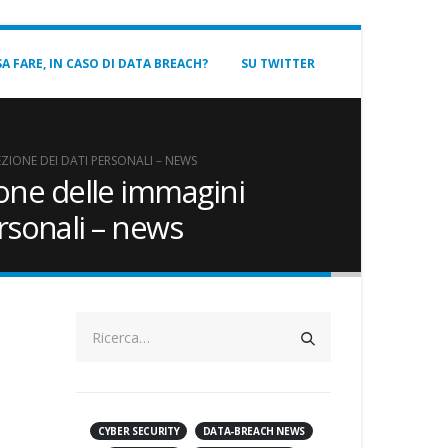
A FARE, IN CASO DI DATA BREACH?
SU TWITTER
ZIONE DEI DATI PERSONALI – NEWS
one delle immagini
ersonali – news
CYBER SECURITY
DATA-BREACH NEWS