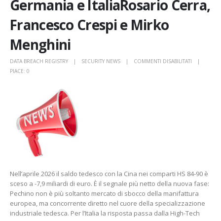
Germania e ItaliaRosario Cerra,
Francesco Crespi e Mirko
Menghini
SU
DATA BREACH REGISTRY
SECURITY NEWS
COMMENTI DISABILITATI
CHINA
PIACE:
0
SHOCK
2.0:
IL
SORPASSO
INDUSTRIAL
CINESE
CHE
SCUOTE
GERMANIA
E
Nell’aprile 2026 il saldo tedesco con la Cina nei comparti HS 84-90 è
ITALIAROSA
sceso a -7,9 miliardi di euro. È il segnale più netto della nuova fase:
CERRA,
Pechino non è più soltanto mercato di sbocco della manifattura
FRANCESC
europea, ma concorrente diretto nel cuore della specializzazione
CRESPI
industriale tedesca. Per l’Italia la risposta passa dalla High-Tech
E