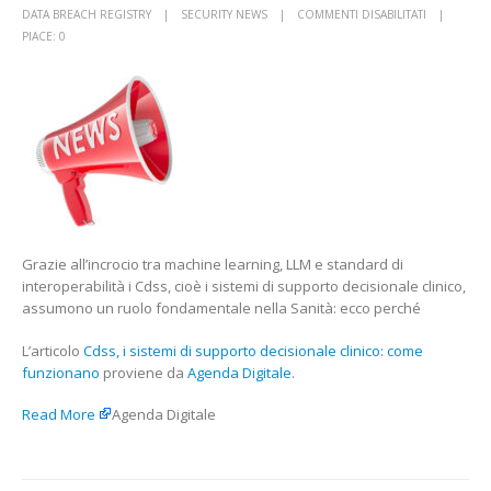
SU
DATA BREACH REGISTRY
SECURITY NEWS
COMMENTI DISABILITATI
CDSS,
PIACE:
0
I
SISTEMI
DI
SUPPORTO
DECISIONA
CLINICO:
COME
FUNZIONA
MASI
Grazie all’incrocio tra machine learning, LLM e standard di
interoperabilità i Cdss, cioè i sistemi di supporto decisionale clinico,
assumono un ruolo fondamentale nella Sanità: ecco perché
L’articolo
Cdss, i sistemi di supporto decisionale clinico: come
funzionano
proviene da
Agenda Digitale
.
Read More
Agenda Digitale