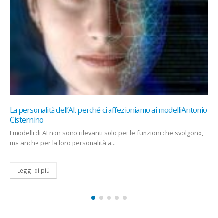
 modelliAntonio
Nokia, slitta il rinnovo delle licenze e salta l’outlo
CorCom
i che svolgono,
In sospeso tutta una serie di contratti. Il colosso finl
annuncerà prospettive finanziarie e risultati del quarto
prossimo...
Leggi di più