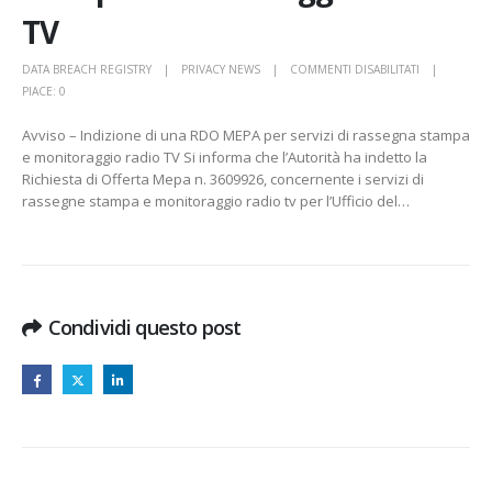
TV
SU
DATA BREACH REGISTRY
PRIVACY NEWS
COMMENTI DISABILITATI
AVVISO
PIACE:
0
–
Avviso – Indizione di una RDO MEPA per servizi di rassegna stampa
INDIZIONE
e monitoraggio radio TV Si informa che l’Autorità ha indetto la
DI
Richiesta di Offerta Mepa n. 3609926, concernente i servizi di
UNA
rassegne stampa e monitoraggio radio tv per l’Ufficio del…
RDO
MEPA
PER
SERVIZI
DI
RASSEGNA
Condividi questo post
STAMPA
E
MONITORAG
RADIO
TV