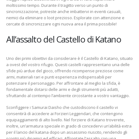
moltissimo tempo. Durante il tragitto verso un punto di
sincronizzazione, potreste anche imbattervi in eventi casuali,
nemici da eliminare o loot prezioso. Esplorate con attenzione e
cercate di sincronizzare ogni nuova area il prima possibile!
All’assalto del Castello di Katano
Uno dei primi obiettivi da considerare è il Castello di Katano, situato
a ovest del vostro rifugio. Questi castelli rappresentano una delle
sfide più ardue del gioco, offrendo ricompense preziose come
armi, materiali rari e punti esperienza indispensabili per
potenziare il personaggio. Per affrontare al meglio la sfida, è
fondamentale dotarsi delle armi e degli strumenti più adatti,
sfruttando al contempo l’ambiente circostante a vostro vantaggio.
Sconfiggere i Samurai Daisho che custodiscono il castello vi
consentirà di accedere ai Forzieri Leggendari, che contengono
equipaggiamenti di alto livello. Nel forziere di Katano troverete,
inoltre, un’armatura speciale in grado di concedervi un’abilità extra
per il lancio del katana dopo un assassinio riuscito, rendendo gli
scontri più dinamici ed efficaci. Affrontate l’assalto con una