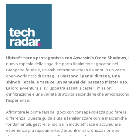
CREED
SHADOWS:
GUIDA
E
CONSIGLI
ALLE
PRIME
ORE
DI
GIOCO
Ubisoft torna protagonista con Assassin’s Creed Shadows
, il
nuovo capitolo della saga che porta finalmente i giocatori nel
Giappone feudale, un’ambientazione attesa da anni. In un vasto
open-world ricco di dettagli,
si vestono i panni di Naoe, una
shinobi letale, e Yasuke, un samurai dal passato misterioso
.
La loro avventura si sviluppa tra assalti a castelli, missioni
d’infiltrazione e una varietà di attività secondarie che arricchiscono
l’esperienza.
Affrontare le prime fasi del gioco con consapevolezza può fare la
differenza. Questa guida aiuta a familiarizzare con le meccaniche
fondamentali, gestire le risorse in modo efficace e accumulare
esperienza più rapidamente. Dai punti di sincronizzazione per