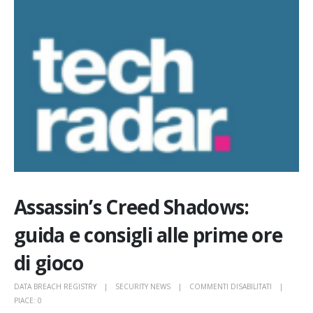
Assassin’s Creed Shadows:
guida e consigli alle prime ore
di gioco
SU
DATA BREACH REGISTRY
SECURITY NEWS
COMMENTI DISABILITATI
ASSASSIN’S
PIACE:
0