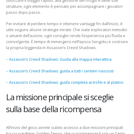
sbloccare il viaggio rapido, alla gestione del rifugio e delle sue
strutture, ogni elemento è pensato per accompagnare i giocatori
passo dopo passo.
Per evitare di perdere tempo e ottenere vantaggi fin dall’inizio, è
utile seguire alcune strategie mirate. Che siate esploratori metodici
o amanti dell’azione, ogni consiglio rende l’esperienza più fluida e
coinvolgente. È tempo di immergersi nell’epoca Sengoku e costruire
la propria leggenda in Assassin’s Creed Shadows.
– Assassin’s Creed Shadows: Guida alla mappa interattiva
– Assassin’s Creed Shadows: guida a tutti i sentieri nascosti
– Assassin’s Creed Shadows: guida completa ai trofei e al platino
La missione principale si sceglie
sulla base della ricompensa
All’inizio del gioco avrete subito accesso a due missioni principali
tra cui scegliere: Golden Teppo, che vi ricompenserà con un Tanto