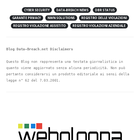
CYBER SECURITY
DATA-BREACH NEWS
DBR STATUS
GARANTE PRIVACY
NWN SOLUTIONS
REGISTRO DELLE VIOLAZIONI
REGISTRO VIOLAZIONE ASSISTITO
REGISTRO VIOLAZIONI AZIENDALE
Blog Data-Breach.net Disclaimers
Questo Blog non rappresenta una testata giornalistica in 
quanto viene aggiornato senza alcuna periodicità. Non può 
pertanto considerarsi un prodotto editoriale ai sensi della 
legge n° 62 del 7.03.2001.