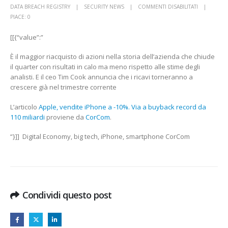
SU
DATA BREACH REGISTRY
SECURITY NEWS
COMMENTI DISABILITATI
APPLE,
PIACE:
0
VENDITE
[[{“value”:”
IPHONE
A
È il maggior riacquisto di azioni nella storia dell’azienda che chiude
-10%.
il quarter con risultati in calo ma meno rispetto alle stime degli
VIA
analisti. E il ceo Tim Cook annuncia che i ricavi torneranno a
A
crescere già nel trimestre corrente
BUYBACK
RECORD
L’articolo
Apple, vendite iPhone a -10%. Via a buyback record da
DA
110 miliardi
proviene da
CorCom
.
110
MILIARDI
“}]] Digital Economy, big tech, iPhone, smartphone CorCom
CORCOM
Condividi questo post