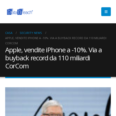
CASA
SECURITY NEWS
APPLE, VENDITE IPHONE A -10%. VIA A BUYBACK RECORD DA 110 MILIARDI
CORCOM
Apple, vendite iPhone a -10%. Via a
buyback record da 110 miliardi
CorCom