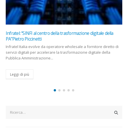
AI Act, il primo ministro svedese chiede alla Ue di metterlo in
pausa: ‘E’ confuso’
Ulf Kristersson, primo ministro svedese, solleverà il tema del caos
e della confusione sulle nuove regole Ue per l’AI nel...
Leggi di più