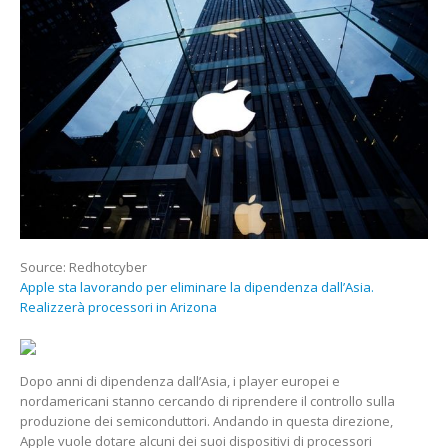
PER
ELIMINARE
LA
DIPENDENZA
DALL’ASIA.
REALIZZERÀ
PROCESSORI
IN
ARIZONA
Source: Redhotcyber
Apple sta lavorando per eliminare la dipendenza dall’Asia.
Realizzerà processori in Arizona
Dopo anni di dipendenza dall’Asia, i player europei e
nordamericani stanno cercando di riprendere il controllo sulla
produzione dei semiconduttori. Andando in questa direzione,
Apple vuole dotare alcuni dei suoi dispositivi di processori