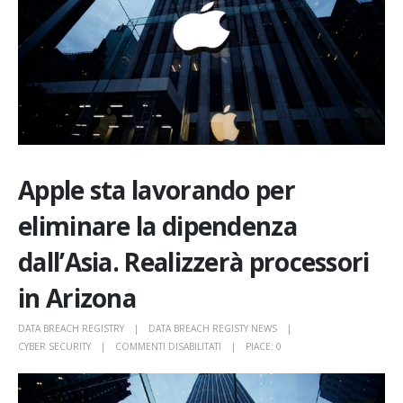
Apple sta lavorando per
eliminare la dipendenza
dall’Asia. Realizzerà processori
in Arizona
DATA BREACH REGISTRY
DATA BREACH REGISTY NEWS
SU
CYBER SECURITY
COMMENTI DISABILITATI
PIACE:
0
APPLE
STA
LAVORANDO